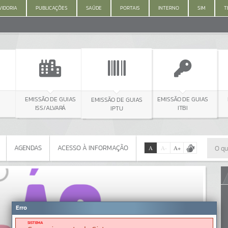
IDORIA
PUBLICAÇÕES
SAÚDE
PORTAIS
INTERNO
SIM
T
SÃO DE GUIAS
EMISSÃO DE GUIAS
MEIO AMBIENT
EMISSÃO DE GUIAS
SS/ALVARÁ
IPTU
ITBI
AGENDAS
ACESSO À INFORMAÇÃO
A
A
-
A
+
AGENDAS
ACESSO À INFORMAÇÃO
Por favor, aguarde...
Erro
SISTEMA