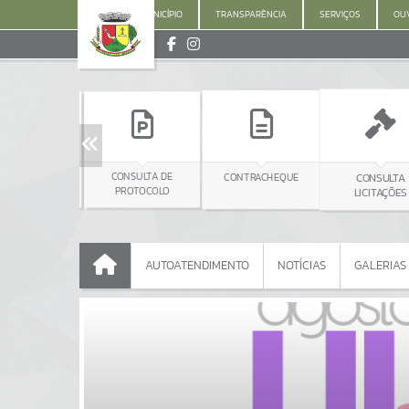
MUNICÍPIO
TRANSPARÊNCIA
SERVIÇOS
OUV
CONSULTA DE
CONTRACHEQUE
CONSULTA
EMIS
PROTOCOLO
LICITAÇÕES
I
AUTOATENDIMENTO
NOTÍCIAS
GALERIAS
AUTOATENDIMENTO
NOTÍCIAS
GALERIAS
Portais
NOTÍCIAS
SERVIÇOS
PÁGINAS