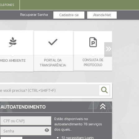
ELEFONES
Recuperar Senha
Cadastre-se
Atende.Net
CONTRACHEQUE
CONSULTA DE
PORTAL DA
E
PROTOCOLO
TRANSPARÊNCIA
AUTOATENDIMENTO
Estão disponíveis no
autoatendimento
78
serviços
dos quais...
51
necessitam Login