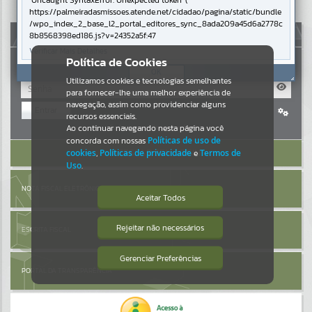
Uncaught SyntaxError: Unexpected token '('
https://palmeiradasmissoes.atende.net/cidadao/pagina/static/bundle
Resultados para
""
/wpo_index_2_base_l2_portal_editores_sync_8ada209a45d6a2778c
AUTOATENDIMENTO
8b8568398ed186.js?v=24352a5f:47
Verificar Mais Detalhes
Portais
Política de Cookies
OK
Utilizamos cookies e tecnologias semelhantes
Por favor, aguarde...
para fornecer-lhe uma melhor experiência de
navegação, assim como providenciar alguns
Entrar
NOTÍCIAS
recursos essenciais.
Cadastre-se
|
Recuperar Senha
Ao continuar navegando nesta página você
concorda com nossas
Políticas de uso de
Por favor, aguarde...
ACESSAR SEM LOGIN
cookies
,
Políticas de privacidade
e
Termos de
Uso
.
SUBPORTAIS
NOTA FISCAL ELETRÔNICA
Aceitar Todos
Por favor, aguarde...
Rejeitar não necessários
ESCRITA FISCAL
Isto significa que diversos recursos
providenciados poderão não estar
disponíveis.
Gerenciar Preferências
SERVIÇOS
PORTAL DA TRANSPARÊNCIA
Por favor, aguarde...