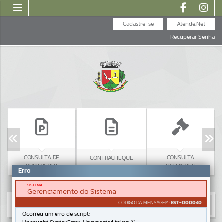
Cadastre-se
Atende.Net
Recuperar Senha
CONSULTA DE
CONSULTA
CONTRACHEQUE
PROTOCOLO
LICITAÇÕES
Erro
SISTEMA
Gerenciamento do Sistema
CÓDIGO DA MENSAGEM:
EST-000040
Ocorreu um erro de script: