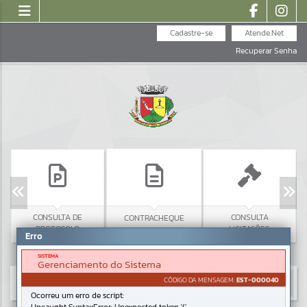
Cadastre-se
Atende.Net
Recuperar Senha
CONSULTA DE
CONSULTA
CONTRACHEQUE
PROTOCOLO
LICITAÇÕES
Erro
SISTEMA
Gerenciamento do Sistema
CÓDIGO DA MENSAGEM:
EST-000040
Ocorreu um erro de script: