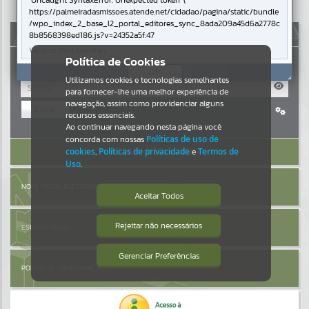
Uncaught SyntaxError: Unexpected token '('
https://palmeiradasmissoes.atende.net/cidadao/pagina/static/bundle
Resultados para
""
/wpo_index_2_base_l2_portal_editores_sync_8ada209a45d6a2778c
AUTOATENDIMENTO
8b8568398ed186.js?v=24352a5f:47
Verificar Mais Detalhes
Portais
Política de Cookies
OK
Utilizamos cookies e tecnologias semelhantes
Por favor, aguarde...
para fornecer-lhe uma melhor experiência de
navegação, assim como providenciar alguns
Entrar
NOTÍCIAS
recursos essenciais.
Cadastre-se
|
Recuperar Senha
Ao continuar navegando nesta página você
concorda com nossas
Políticas de uso de
Por favor, aguarde...
ACESSAR SEM LOGIN
cookies
,
Políticas de privacidade
e
Termos de
Uso
.
SUBPORTAIS
NOTA FISCAL ELETRÔNICA
Aceitar Todos
Por favor, aguarde...
Rejeitar não necessários
ESCRITA FISCAL
Isto significa que diversos recursos
providenciados poderão não estar
disponíveis.
Gerenciar Preferências
SERVIÇOS
PORTAL DA TRANSPARÊNCIA
Por favor, aguarde...