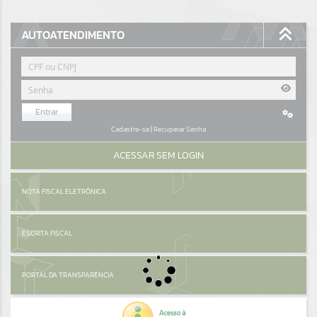
Resultados para
""
AUTOATENDIMENTO
Portais
Por favor, aguarde...
Entrar
NOTÍCIAS
Cadastre-se
|
Recuperar Senha
Por favor, aguarde...
ACESSAR SEM LOGIN
SUBPORTAIS
NOTA FISCAL ELETRÔNICA
Por favor, aguarde...
ESCRITA FISCAL
SERVIÇOS
PORTAL DA TRANSPARÊNCIA
Por favor, aguarde...