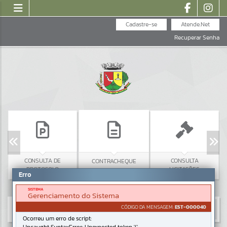
Cadastre-se
Atende.Net
Recuperar Senha
CONSULTA DE
CONSULTA
CONTRACHEQUE
PROTOCOLO
LICITAÇÕES
Erro
SISTEMA
Gerenciamento do Sistema
CÓDIGO DA MENSAGEM:
EST-000040
Ocorreu um erro de script: