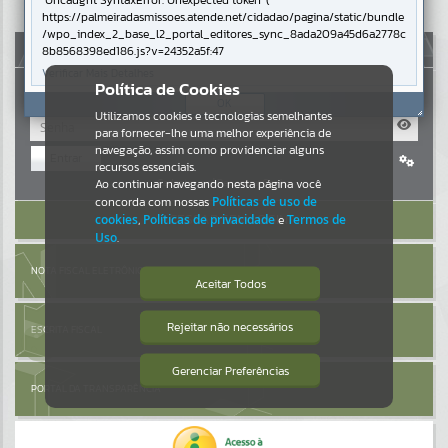
Uncaught SyntaxError: Unexpected token '('
https://palmeiradasmissoes.atende.net/cidadao/pagina/static/bundle
Resultados para
""
/wpo_index_2_base_l2_portal_editores_sync_8ada209a45d6a2778c
AUTOATENDIMENTO
8b8568398ed186.js?v=24352a5f:47
Verificar Mais Detalhes
Portais
Política de Cookies
OK
Utilizamos cookies e tecnologias semelhantes
Por favor, aguarde...
para fornecer-lhe uma melhor experiência de
navegação, assim como providenciar alguns
Entrar
NOTÍCIAS
recursos essenciais.
Cadastre-se
|
Recuperar Senha
Ao continuar navegando nesta página você
concorda com nossas
Políticas de uso de
Por favor, aguarde...
ACESSAR SEM LOGIN
cookies
,
Políticas de privacidade
e
Termos de
Uso
.
SUBPORTAIS
NOTA FISCAL ELETRÔNICA
Aceitar Todos
Por favor, aguarde...
Rejeitar não necessários
ESCRITA FISCAL
Isto significa que diversos recursos
providenciados poderão não estar
disponíveis.
Gerenciar Preferências
SERVIÇOS
PORTAL DA TRANSPARÊNCIA
Por favor, aguarde...