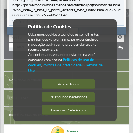
Uncaught SyntaxError: Unexpected token '('
https://palmeiradasmissoes.atende.net/cidadao/pagina/static/bundle
Resultados para
""
/wpo_index_2_base_l2_portal_editores_sync_8ada209a45d6a2778c
AUTOATENDIMENTO
8b8568398ed186.js?v=24352a5f:47
Verificar Mais Detalhes
Portais
Política de Cookies
OK
Utilizamos cookies e tecnologias semelhantes
Por favor, aguarde...
para fornecer-lhe uma melhor experiência de
navegação, assim como providenciar alguns
Entrar
NOTÍCIAS
recursos essenciais.
Cadastre-se
|
Recuperar Senha
Ao continuar navegando nesta página você
concorda com nossas
Políticas de uso de
Por favor, aguarde...
ACESSAR SEM LOGIN
cookies
,
Políticas de privacidade
e
Termos de
Uso
.
SUBPORTAIS
NOTA FISCAL ELETRÔNICA
Aceitar Todos
Por favor, aguarde...
Rejeitar não necessários
ESCRITA FISCAL
Isto significa que diversos recursos
providenciados poderão não estar
disponíveis.
Gerenciar Preferências
SERVIÇOS
PORTAL DA TRANSPARÊNCIA
Por favor, aguarde...