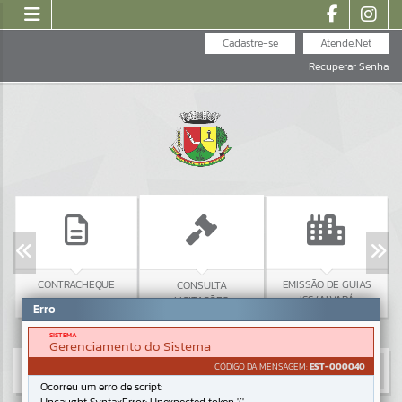
Cadastre-se
Atende.Net
Recuperar Senha
CONTRACHEQUE
EMISSÃO DE GUIAS
CONSULTA
ISS/ALVARÁ
LICITAÇÕES
Erro
SISTEMA
Gerenciamento do Sistema
CÓDIGO DA MENSAGEM:
EST-000040
Ocorreu um erro de script: