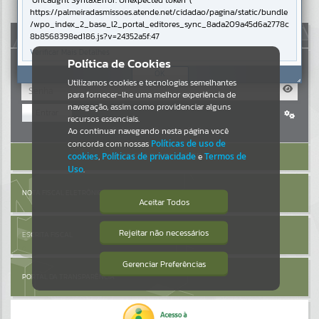
Uncaught SyntaxError: Unexpected token '('
https://palmeiradasmissoes.atende.net/cidadao/pagina/static/bundle
Resultados para
""
/wpo_index_2_base_l2_portal_editores_sync_8ada209a45d6a2778c
AUTOATENDIMENTO
8b8568398ed186.js?v=24352a5f:47
Verificar Mais Detalhes
Portais
Política de Cookies
OK
Utilizamos cookies e tecnologias semelhantes
Por favor, aguarde...
para fornecer-lhe uma melhor experiência de
navegação, assim como providenciar alguns
Entrar
NOTÍCIAS
recursos essenciais.
Cadastre-se
|
Recuperar Senha
Ao continuar navegando nesta página você
concorda com nossas
Políticas de uso de
Por favor, aguarde...
ACESSAR SEM LOGIN
cookies
,
Políticas de privacidade
e
Termos de
Uso
.
SUBPORTAIS
NOTA FISCAL ELETRÔNICA
Aceitar Todos
Por favor, aguarde...
Rejeitar não necessários
ESCRITA FISCAL
Isto significa que diversos recursos
providenciados poderão não estar
disponíveis.
Gerenciar Preferências
SERVIÇOS
PORTAL DA TRANSPARÊNCIA
Por favor, aguarde...