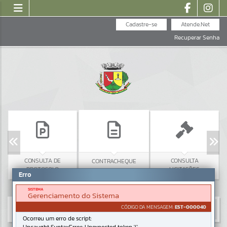
Cadastre-se
Atende.Net
Recuperar Senha
CONSULTA DE
CONSULTA
CONTRACHEQUE
PROTOCOLO
LICITAÇÕES
Erro
SISTEMA
Gerenciamento do Sistema
CÓDIGO DA MENSAGEM:
EST-000040
Ocorreu um erro de script: