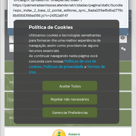
Uncaught SyntaxError: Unexpected token '('
https://palmeiradasmissoes.atende.net/cidadao/pagina/static/bundle
Resultados para
""
/wpo_index_2_base_l2_portal_editores_sync_8ada209a45d6a2778c
AUTOATENDIMENTO
8b8568398ed186.js?v=24352a5f:47
Verificar Mais Detalhes
Portais
Política de Cookies
OK
Utilizamos cookies e tecnologias semelhantes
Por favor, aguarde...
para fornecer-lhe uma melhor experiência de
navegação, assim como providenciar alguns
Entrar
NOTÍCIAS
recursos essenciais.
Cadastre-se
|
Recuperar Senha
Ao continuar navegando nesta página você
concorda com nossas
Políticas de uso de
Por favor, aguarde...
ACESSAR SEM LOGIN
cookies
,
Políticas de privacidade
e
Termos de
Uso
.
SUBPORTAIS
NOTA FISCAL ELETRÔNICA
Aceitar Todos
Por favor, aguarde...
Rejeitar não necessários
ESCRITA FISCAL
Isto significa que diversos recursos
providenciados poderão não estar
disponíveis.
Gerenciar Preferências
SERVIÇOS
PORTAL DA TRANSPARÊNCIA
Por favor, aguarde...