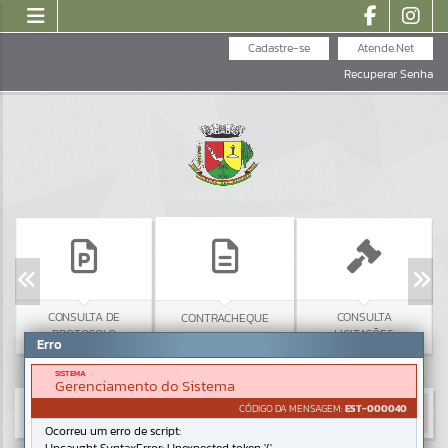
Cadastre-se
Atende.Net
Recuperar Senha
CONSULTA DE
CONSULTA
CONTRACHEQUE
PROTOCOLO
LICITAÇÕES
Erro
SISTEMA
Gerenciamento do Sistema
CÓDIGO DA MENSAGEM:
EST-000040
Ocorreu um erro de script: