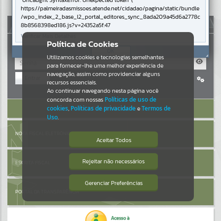
Uncaught SyntaxError: Unexpected token '('
https://palmeiradasmissoes.atende.net/cidadao/pagina/static/bundle
Resultados para
""
/wpo_index_2_base_l2_portal_editores_sync_8ada209a45d6a2778c
AUTOATENDIMENTO
8b8568398ed186.js?v=24352a5f:47
Verificar Mais Detalhes
Portais
Política de Cookies
OK
Utilizamos cookies e tecnologias semelhantes
Por favor, aguarde...
para fornecer-lhe uma melhor experiência de
navegação, assim como providenciar alguns
Entrar
NOTÍCIAS
recursos essenciais.
Cadastre-se
|
Recuperar Senha
Ao continuar navegando nesta página você
concorda com nossas
Políticas de uso de
Por favor, aguarde...
ACESSAR SEM LOGIN
cookies
,
Políticas de privacidade
e
Termos de
Uso
.
SUBPORTAIS
NOTA FISCAL ELETRÔNICA
Aceitar Todos
Por favor, aguarde...
Rejeitar não necessários
ESCRITA FISCAL
Isto significa que diversos recursos
providenciados poderão não estar
disponíveis.
Gerenciar Preferências
SERVIÇOS
PORTAL DA TRANSPARÊNCIA
Por favor, aguarde...