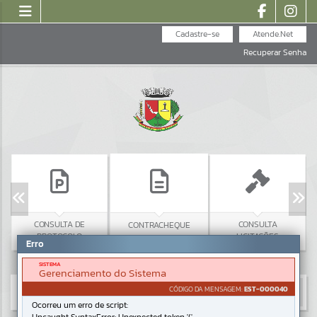
Cadastre-se
Atende.Net
Recuperar Senha
CONSULTA DE
CONSULTA
CONTRACHEQUE
PROTOCOLO
LICITAÇÕES
Erro
SISTEMA
Gerenciamento do Sistema
CÓDIGO DA MENSAGEM:
EST-000040
Ocorreu um erro de script: