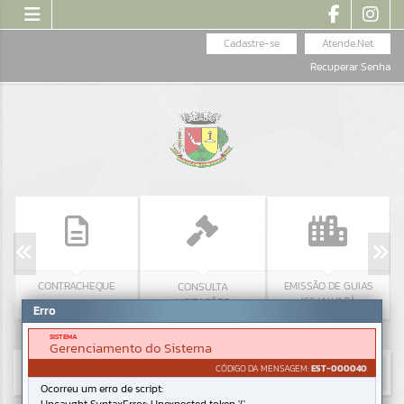
Cadastre-se
Atende.Net
Recuperar Senha
CONTRACHEQUE
EMISSÃO DE GUIAS
CONSULTA
ISS/ALVARÁ
LICITAÇÕES
Erro
SISTEMA
Gerenciamento do Sistema
CÓDIGO DA MENSAGEM:
EST-000040
Ocorreu um erro de script: