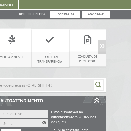
ELEFONES
Recuperar Senha
Cadastre-se
Atende.Net
CONTRACHEQUE
CONSULTA DE
PORTAL DA
MBIENTE
PROTOCOLO
TRANSPARÊNCIA
AUTOATENDIMENTO
Estão disponíveis no
autoatendimento
78
serviços
dos quais...
51
necessitam Login