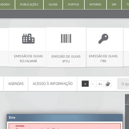
IDORIA
PUBLICAÇÕES
SAÚDE
PORTAIS
INTERNO
SIM
T
EMISSÃO DE GUIAS
MEIO A
EMISSÃO DE GUIAS
EMISSÃO DE GUIAS
ISS/ALVARÁ
IPTU
ITBI
AGENDAS
ACESSO À INFORMAÇÃO
A
A
-
A
+
AGENDAS
ACESSO À INFORMAÇÃO
Por favor, aguarde...
Erro
SISTEMA