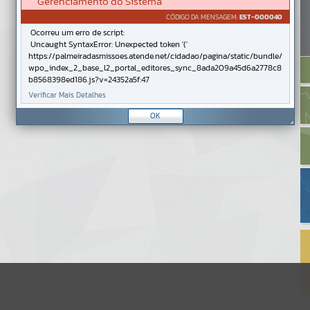
Gerenciamento do Sistema
CÓDIGO DA MENSAGEM:
EST-000040
Ocorreu um erro de script:
Uncaught SyntaxError: Unexpected token '('
https://palmeiradasmissoes.atende.net/cidadao/pagina/static/bundle/
wpo_index_2_base_l2_portal_editores_sync_8ada209a45d6a2778c8
b8568398ed186.js?v=24352a5f:47
Verificar Mais Detalhes
OK