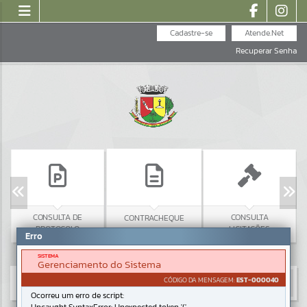
Cadastre-se
Atende.Net
Recuperar Senha
CONSULTA DE
CONSULTA
CONTRACHEQUE
PROTOCOLO
LICITAÇÕES
Erro
SISTEMA
Gerenciamento do Sistema
CÓDIGO DA MENSAGEM:
EST-000040
Ocorreu um erro de script: