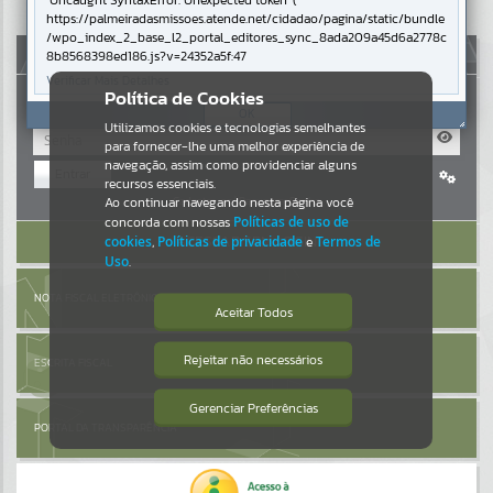
Uncaught SyntaxError: Unexpected token '('
https://palmeiradasmissoes.atende.net/cidadao/pagina/static/bundle
Resultados para
""
/wpo_index_2_base_l2_portal_editores_sync_8ada209a45d6a2778c
AUTOATENDIMENTO
8b8568398ed186.js?v=24352a5f:47
Verificar Mais Detalhes
Portais
Política de Cookies
OK
Utilizamos cookies e tecnologias semelhantes
Por favor, aguarde...
para fornecer-lhe uma melhor experiência de
navegação, assim como providenciar alguns
Entrar
NOTÍCIAS
recursos essenciais.
Cadastre-se
|
Recuperar Senha
Ao continuar navegando nesta página você
concorda com nossas
Políticas de uso de
Por favor, aguarde...
ACESSAR SEM LOGIN
cookies
,
Políticas de privacidade
e
Termos de
Uso
.
SUBPORTAIS
NOTA FISCAL ELETRÔNICA
Aceitar Todos
Por favor, aguarde...
Rejeitar não necessários
ESCRITA FISCAL
Isto significa que diversos recursos
providenciados poderão não estar
disponíveis.
Gerenciar Preferências
SERVIÇOS
PORTAL DA TRANSPARÊNCIA
Por favor, aguarde...