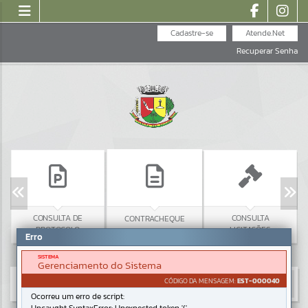
Cadastre-se
Atende.Net
Recuperar Senha
CONSULTA DE
CONSULTA
CONTRACHEQUE
PROTOCOLO
LICITAÇÕES
Erro
SISTEMA
Gerenciamento do Sistema
CÓDIGO DA MENSAGEM:
EST-000040
Ocorreu um erro de script: