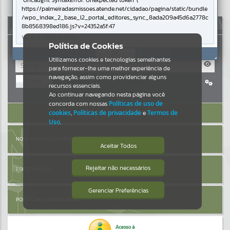
Uncaught SyntaxError: Unexpected token '('
https://palmeiradasmissoes.atende.net/cidadao/pagina/static/bundle
Resultados para
""
/wpo_index_2_base_l2_portal_editores_sync_8ada209a45d6a2778c
AUTOATENDIMENTO
8b8568398ed186.js?v=24352a5f:47
Verificar Mais Detalhes
Portais
Política de Cookies
OK
Utilizamos cookies e tecnologias semelhantes
Por favor, aguarde...
para fornecer-lhe uma melhor experiência de
navegação, assim como providenciar alguns
Entrar
NOTÍCIAS
recursos essenciais.
Cadastre-se
|
Recuperar Senha
Ao continuar navegando nesta página você
concorda com nossas
Políticas de uso de
Por favor, aguarde...
ACESSAR SEM LOGIN
cookies
,
Políticas de privacidade
e
Termos de
Uso
.
SUBPORTAIS
NOTA FISCAL ELETRÔNICA
Aceitar Todos
Por favor, aguarde...
Rejeitar não necessários
ESCRITA FISCAL
Isto significa que diversos recursos
providenciados poderão não estar
disponíveis.
Gerenciar Preferências
SERVIÇOS
PORTAL DA TRANSPARÊNCIA
Por favor, aguarde...