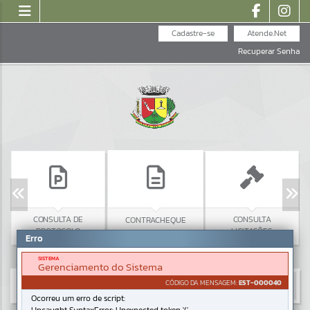
Cadastre-se
Atende.Net
Recuperar Senha
CONSULTA DE
CONSULTA
CONTRACHEQUE
PROTOCOLO
LICITAÇÕES
Erro
SISTEMA
Gerenciamento do Sistema
CÓDIGO DA MENSAGEM:
EST-000040
Ocorreu um erro de script: