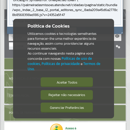
Uncaught SyntaxError: Unexpected token '('
https://palmeiradasmissoes.atende.net/cidadao/pagina/static/bundle
Resultados para
""
/wpo_index_2_base_l2_portal_editores_sync_8ada209a45d6a2778c
AUTOATENDIMENTO
8b8568398ed186.js?v=24352a5f:47
Verificar Mais Detalhes
Portais
Política de Cookies
OK
Utilizamos cookies e tecnologias semelhantes
Por favor, aguarde...
para fornecer-lhe uma melhor experiência de
navegação, assim como providenciar alguns
Entrar
NOTÍCIAS
recursos essenciais.
Cadastre-se
|
Recuperar Senha
Ao continuar navegando nesta página você
concorda com nossas
Políticas de uso de
Por favor, aguarde...
ACESSAR SEM LOGIN
cookies
,
Políticas de privacidade
e
Termos de
Uso
.
SUBPORTAIS
NOTA FISCAL ELETRÔNICA
Aceitar Todos
Por favor, aguarde...
Rejeitar não necessários
ESCRITA FISCAL
Isto significa que diversos recursos
providenciados poderão não estar
disponíveis.
Gerenciar Preferências
SERVIÇOS
PORTAL DA TRANSPARÊNCIA
Por favor, aguarde...