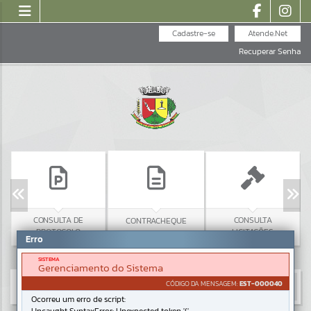
Cadastre-se
Atende.Net
Recuperar Senha
CONSULTA DE
CONSULTA
CONTRACHEQUE
PROTOCOLO
LICITAÇÕES
Erro
SISTEMA
Gerenciamento do Sistema
CÓDIGO DA MENSAGEM:
EST-000040
Ocorreu um erro de script: