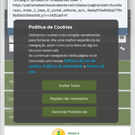
Uncaught SyntaxError: Unexpected token '('
https://palmeiradasmissoes.atende.net/cidadao/pagina/static/bundle
Resultados para
""
/wpo_index_2_base_l2_portal_editores_sync_8ada209a45d6a2778c
AUTOATENDIMENTO
8b8568398ed186.js?v=24352a5f:47
Verificar Mais Detalhes
Portais
Política de Cookies
OK
Utilizamos cookies e tecnologias semelhantes
Por favor, aguarde...
para fornecer-lhe uma melhor experiência de
navegação, assim como providenciar alguns
Entrar
NOTÍCIAS
recursos essenciais.
Cadastre-se
|
Recuperar Senha
Ao continuar navegando nesta página você
concorda com nossas
Políticas de uso de
Por favor, aguarde...
ACESSAR SEM LOGIN
cookies
,
Políticas de privacidade
e
Termos de
Uso
.
SUBPORTAIS
NOTA FISCAL ELETRÔNICA
Aceitar Todos
Por favor, aguarde...
Rejeitar não necessários
ESCRITA FISCAL
Isto significa que diversos recursos
providenciados poderão não estar
disponíveis.
Gerenciar Preferências
SERVIÇOS
PORTAL DA TRANSPARÊNCIA
Por favor, aguarde...