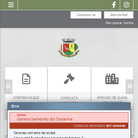
Cadastre-se
Atende.Net
Recuperar Senha
CONTRACHEQUE
EMISSÃO DE GUIAS
CONSULTA
ISS/ALVARÁ
LICITAÇÕES
Erro
SISTEMA
Gerenciamento do Sistema
CÓDIGO DA MENSAGEM:
EST-000040
Ocorreu um erro de script: