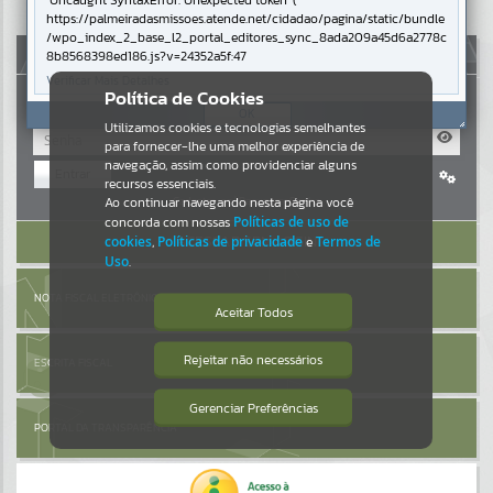
Uncaught SyntaxError: Unexpected token '('
https://palmeiradasmissoes.atende.net/cidadao/pagina/static/bundle
Resultados para
""
/wpo_index_2_base_l2_portal_editores_sync_8ada209a45d6a2778c
AUTOATENDIMENTO
8b8568398ed186.js?v=24352a5f:47
Verificar Mais Detalhes
Portais
Política de Cookies
OK
Utilizamos cookies e tecnologias semelhantes
Por favor, aguarde...
para fornecer-lhe uma melhor experiência de
navegação, assim como providenciar alguns
Entrar
NOTÍCIAS
recursos essenciais.
Cadastre-se
|
Recuperar Senha
Ao continuar navegando nesta página você
concorda com nossas
Políticas de uso de
Por favor, aguarde...
ACESSAR SEM LOGIN
cookies
,
Políticas de privacidade
e
Termos de
Uso
.
SUBPORTAIS
NOTA FISCAL ELETRÔNICA
Aceitar Todos
Por favor, aguarde...
Rejeitar não necessários
ESCRITA FISCAL
Isto significa que diversos recursos
providenciados poderão não estar
disponíveis.
Gerenciar Preferências
SERVIÇOS
PORTAL DA TRANSPARÊNCIA
Por favor, aguarde...