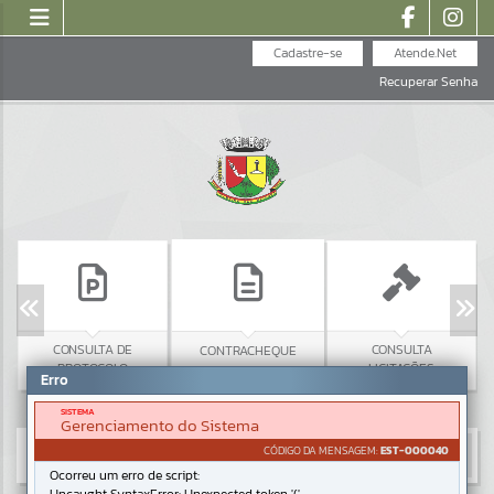
Cadastre-se
Atende.Net
Recuperar Senha
CONSULTA DE
CONSULTA
CONTRACHEQUE
PROTOCOLO
LICITAÇÕES
Erro
SISTEMA
Gerenciamento do Sistema
CÓDIGO DA MENSAGEM:
EST-000040
Ocorreu um erro de script: