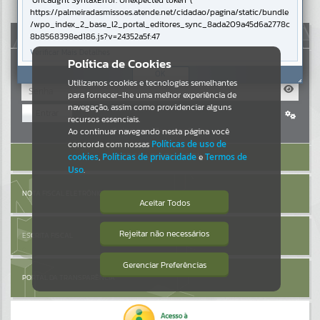
Uncaught SyntaxError: Unexpected token '('
https://palmeiradasmissoes.atende.net/cidadao/pagina/static/bundle
Resultados para
""
/wpo_index_2_base_l2_portal_editores_sync_8ada209a45d6a2778c
AUTOATENDIMENTO
8b8568398ed186.js?v=24352a5f:47
Verificar Mais Detalhes
Portais
Política de Cookies
OK
Utilizamos cookies e tecnologias semelhantes
Por favor, aguarde...
para fornecer-lhe uma melhor experiência de
navegação, assim como providenciar alguns
Entrar
NOTÍCIAS
recursos essenciais.
Cadastre-se
|
Recuperar Senha
Ao continuar navegando nesta página você
concorda com nossas
Políticas de uso de
Por favor, aguarde...
ACESSAR SEM LOGIN
cookies
,
Políticas de privacidade
e
Termos de
Uso
.
SUBPORTAIS
NOTA FISCAL ELETRÔNICA
Aceitar Todos
Por favor, aguarde...
Rejeitar não necessários
ESCRITA FISCAL
Isto significa que diversos recursos
providenciados poderão não estar
disponíveis.
Gerenciar Preferências
SERVIÇOS
PORTAL DA TRANSPARÊNCIA
Por favor, aguarde...