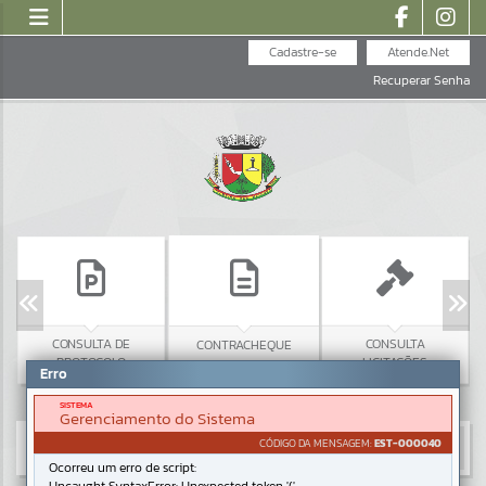
Cadastre-se
Atende.Net
Recuperar Senha
CONSULTA DE
CONSULTA
CONTRACHEQUE
PROTOCOLO
LICITAÇÕES
Erro
SISTEMA
Gerenciamento do Sistema
CÓDIGO DA MENSAGEM:
EST-000040
Ocorreu um erro de script: