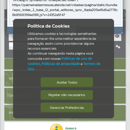
Uncaught SyntaxError: Unexpected token '('
https://palmeiradasmissoes.atende.net/cidadao/pagina/static/bundle
Resultados para
""
/wpo_index_2_base_l2_portal_editores_sync_8ada209a45d6a2778c
AUTOATENDIMENTO
8b8568398ed186.js?v=24352a5f:47
Verificar Mais Detalhes
Portais
Política de Cookies
OK
Utilizamos cookies e tecnologias semelhantes
Por favor, aguarde...
para fornecer-lhe uma melhor experiência de
navegação, assim como providenciar alguns
Entrar
NOTÍCIAS
recursos essenciais.
Cadastre-se
|
Recuperar Senha
Ao continuar navegando nesta página você
concorda com nossas
Políticas de uso de
Por favor, aguarde...
ACESSAR SEM LOGIN
cookies
,
Políticas de privacidade
e
Termos de
Uso
.
SUBPORTAIS
NOTA FISCAL ELETRÔNICA
Aceitar Todos
Por favor, aguarde...
Rejeitar não necessários
ESCRITA FISCAL
Isto significa que diversos recursos
providenciados poderão não estar
disponíveis.
Gerenciar Preferências
SERVIÇOS
PORTAL DA TRANSPARÊNCIA
Por favor, aguarde...