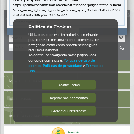
Uncaught SyntaxError: Unexpected token '('
https://palmeiradasmissoes.atende.net/cidadao/pagina/static/bundle
Resultados para
""
/wpo_index_2_base_l2_portal_editores_sync_8ada209a45d6a2778c
AUTOATENDIMENTO
8b8568398ed186.js?v=24352a5f:47
Verificar Mais Detalhes
Portais
Política de Cookies
OK
Utilizamos cookies e tecnologias semelhantes
Por favor, aguarde...
para fornecer-lhe uma melhor experiência de
navegação, assim como providenciar alguns
Entrar
NOTÍCIAS
recursos essenciais.
Cadastre-se
|
Recuperar Senha
Ao continuar navegando nesta página você
concorda com nossas
Políticas de uso de
Por favor, aguarde...
ACESSAR SEM LOGIN
cookies
,
Políticas de privacidade
e
Termos de
Uso
.
SUBPORTAIS
NOTA FISCAL ELETRÔNICA
Aceitar Todos
Por favor, aguarde...
Rejeitar não necessários
ESCRITA FISCAL
Isto significa que diversos recursos
providenciados poderão não estar
disponíveis.
Gerenciar Preferências
SERVIÇOS
PORTAL DA TRANSPARÊNCIA
Por favor, aguarde...