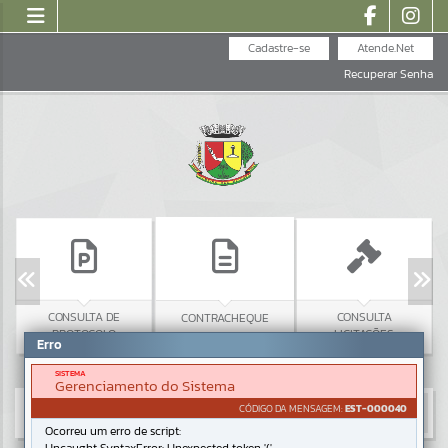
Cadastre-se
Atende.Net
Recuperar Senha
CONSULTA DE
CONSULTA
CONTRACHEQUE
PROTOCOLO
LICITAÇÕES
Erro
SISTEMA
Gerenciamento do Sistema
CÓDIGO DA MENSAGEM:
EST-000040
Ocorreu um erro de script: