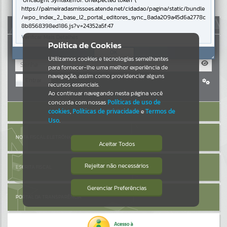
Uncaught SyntaxError: Unexpected token '('
https://palmeiradasmissoes.atende.net/cidadao/pagina/static/bundle
Resultados para
""
/wpo_index_2_base_l2_portal_editores_sync_8ada209a45d6a2778c
AUTOATENDIMENTO
8b8568398ed186.js?v=24352a5f:47
Verificar Mais Detalhes
Portais
Política de Cookies
OK
Utilizamos cookies e tecnologias semelhantes
Por favor, aguarde...
para fornecer-lhe uma melhor experiência de
navegação, assim como providenciar alguns
Entrar
NOTÍCIAS
recursos essenciais.
Cadastre-se
|
Recuperar Senha
Ao continuar navegando nesta página você
concorda com nossas
Políticas de uso de
Por favor, aguarde...
ACESSAR SEM LOGIN
cookies
,
Políticas de privacidade
e
Termos de
Uso
.
SUBPORTAIS
NOTA FISCAL ELETRÔNICA
Aceitar Todos
Por favor, aguarde...
Rejeitar não necessários
ESCRITA FISCAL
Isto significa que diversos recursos
providenciados poderão não estar
disponíveis.
Gerenciar Preferências
SERVIÇOS
PORTAL DA TRANSPARÊNCIA
Por favor, aguarde...