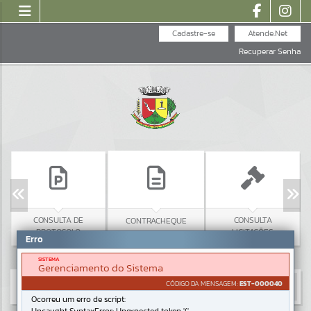
Cadastre-se
Atende.Net
Recuperar Senha
CONSULTA DE
CONSULTA
CONTRACHEQUE
PROTOCOLO
LICITAÇÕES
Erro
SISTEMA
Gerenciamento do Sistema
CÓDIGO DA MENSAGEM:
EST-000040
Ocorreu um erro de script: