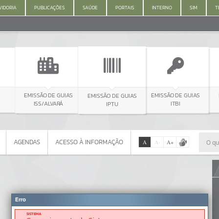
IDORIA
PUBLICAÇÕES
SAÚDE
PORTAIS
INTERNO
SIM
T
EMISSÃO DE GUIAS
MEIO AM
EMISSÃO DE GUIAS
EMISSÃO DE GUIAS
ISS/ALVARÁ
IPTU
ITBI
AGENDAS
ACESSO À INFORMAÇÃO
A
A
-
A
+
AGENDAS
ACESSO À INFORMAÇÃO
Por favor, aguarde...
Erro
SISTEMA