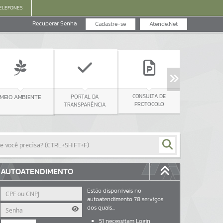
ELEFONES
Recuperar Senha
Cadastre-se
Atende.Net
CONTRACHEQUE
CONSULTA DE
PORTAL DA
BIENTE
PROTOCOLO
TRANSPARÊNCIA
AUTOATENDIMENTO
Estão disponíveis no
autoatendimento
78
serviços
dos quais...
51
necessitam Login