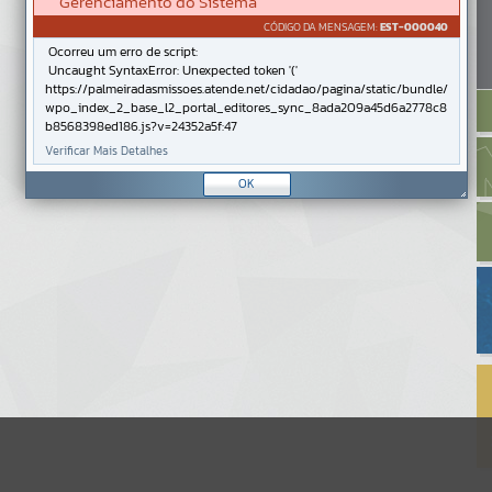
Gerenciamento do Sistema
CÓDIGO DA MENSAGEM:
EST-000040
Ocorreu um erro de script:
Uncaught SyntaxError: Unexpected token '('
https://palmeiradasmissoes.atende.net/cidadao/pagina/static/bundle/
wpo_index_2_base_l2_portal_editores_sync_8ada209a45d6a2778c8
b8568398ed186.js?v=24352a5f:47
Verificar Mais Detalhes
OK