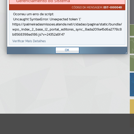
Gerenciamento do Sistema
CÓDIGO DA MENSAGEM:
EST-000040
Ocorreu um erro de script:
Uncaught SyntaxError: Unexpected token '('
https://palmeiradasmissoes.atende.net/cidadao/pagina/static/bundle/
wpo_index_2_base_l2_portal_editores_sync_8ada209a45d6a2778c8
b8568398ed186.js?v=24352a5f:47
Verificar Mais Detalhes
OK