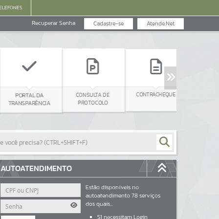
ELEFONES
Recuperar Senha
Cadastre-se
Atende.Net
CONTRACHEQUE
CONSUL
CONSULTA DE
PORTAL DA
LICITAÇÕ
PROTOCOLO
TRANSPARÊNCIA
AUTOATENDIMENTO
Estão disponíveis no
autoatendimento
78
serviços
dos quais...
51
necessitam Login