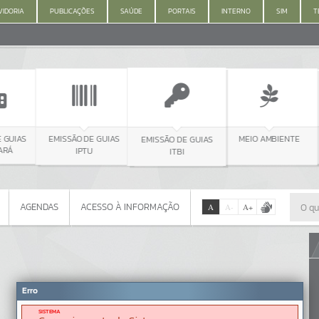
IDORIA
PUBLICAÇÕES
SAÚDE
PORTAIS
INTERNO
SIM
T
IAS
EMISSÃO DE GUIAS
MEIO AMBIENTE
EMISSÃO DE GUIAS
IPTU
ITBI
AGENDAS
ACESSO À INFORMAÇÃO
A
A
-
A
+
AGENDAS
ACESSO À INFORMAÇÃO
Por favor, aguarde...
Erro
SISTEMA