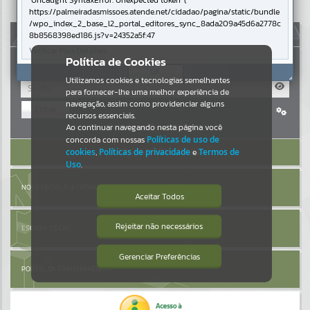
Uncaught SyntaxError: Unexpected token '('
https://palmeiradasmissoes.atende.net/cidadao/pagina/static/bundle
Resultados para
""
/wpo_index_2_base_l2_portal_editores_sync_8ada209a45d6a2778c
AUTOATENDIMENTO
8b8568398ed186.js?v=24352a5f:47
Verificar Mais Detalhes
Portais
Política de Cookies
OK
Utilizamos cookies e tecnologias semelhantes
Por favor, aguarde...
para fornecer-lhe uma melhor experiência de
navegação, assim como providenciar alguns
Entrar
NOTÍCIAS
recursos essenciais.
Cadastre-se
|
Recuperar Senha
Ao continuar navegando nesta página você
concorda com nossas
Políticas de uso de
Por favor, aguarde...
ACESSAR SEM LOGIN
cookies
,
Políticas de privacidade
e
Termos de
Uso
.
SUBPORTAIS
NOTA FISCAL ELETRÔNICA
Aceitar Todos
Por favor, aguarde...
Rejeitar não necessários
ESCRITA FISCAL
Isto significa que diversos recursos
providenciados poderão não estar
disponíveis.
Gerenciar Preferências
SERVIÇOS
PORTAL DA TRANSPARÊNCIA
Por favor, aguarde...