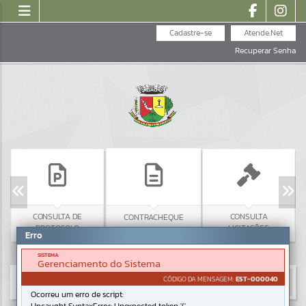
Cadastre-se
Atende.Net
Recuperar Senha
CONSULTA DE
CONSULTA
CONTRACHEQUE
PROTOCOLO
LICITAÇÕES
Erro
SISTEMA
Gerenciamento do Sistema
CÓDIGO DA MENSAGEM:
EST-000040
Ocorreu um erro de script: