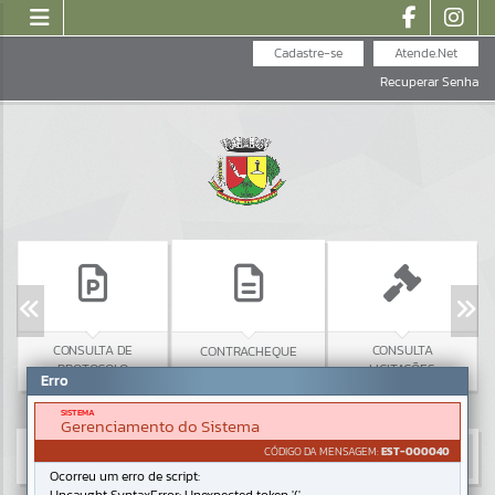
Cadastre-se
Atende.Net
Recuperar Senha
CONSULTA DE
CONSULTA
CONTRACHEQUE
PROTOCOLO
LICITAÇÕES
Erro
SISTEMA
Gerenciamento do Sistema
CÓDIGO DA MENSAGEM:
EST-000040
Ocorreu um erro de script: