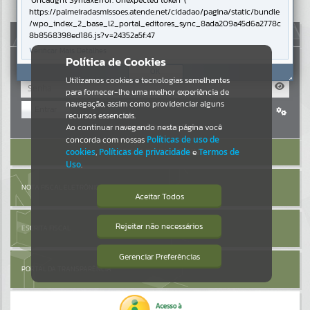
Uncaught SyntaxError: Unexpected token '('
https://palmeiradasmissoes.atende.net/cidadao/pagina/static/bundle
Resultados para
""
/wpo_index_2_base_l2_portal_editores_sync_8ada209a45d6a2778c
AUTOATENDIMENTO
8b8568398ed186.js?v=24352a5f:47
Verificar Mais Detalhes
Portais
Política de Cookies
OK
Utilizamos cookies e tecnologias semelhantes
Por favor, aguarde...
para fornecer-lhe uma melhor experiência de
navegação, assim como providenciar alguns
Entrar
NOTÍCIAS
recursos essenciais.
Cadastre-se
|
Recuperar Senha
Ao continuar navegando nesta página você
concorda com nossas
Políticas de uso de
Por favor, aguarde...
ACESSAR SEM LOGIN
cookies
,
Políticas de privacidade
e
Termos de
Uso
.
SUBPORTAIS
NOTA FISCAL ELETRÔNICA
Aceitar Todos
Por favor, aguarde...
Rejeitar não necessários
ESCRITA FISCAL
Isto significa que diversos recursos
providenciados poderão não estar
disponíveis.
Gerenciar Preferências
SERVIÇOS
PORTAL DA TRANSPARÊNCIA
Por favor, aguarde...