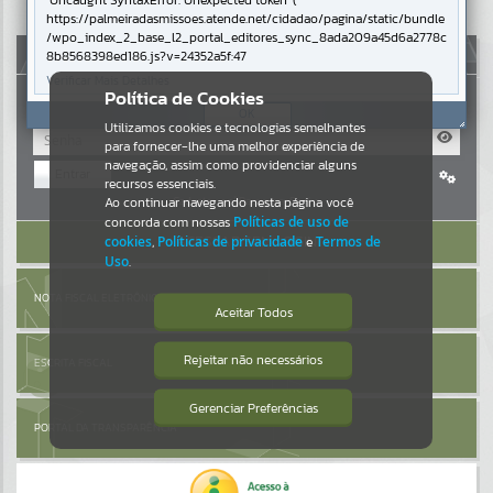
Uncaught SyntaxError: Unexpected token '('
https://palmeiradasmissoes.atende.net/cidadao/pagina/static/bundle
Resultados para
""
/wpo_index_2_base_l2_portal_editores_sync_8ada209a45d6a2778c
AUTOATENDIMENTO
8b8568398ed186.js?v=24352a5f:47
Verificar Mais Detalhes
Portais
Política de Cookies
OK
Utilizamos cookies e tecnologias semelhantes
Por favor, aguarde...
para fornecer-lhe uma melhor experiência de
navegação, assim como providenciar alguns
Entrar
NOTÍCIAS
recursos essenciais.
Cadastre-se
|
Recuperar Senha
Ao continuar navegando nesta página você
concorda com nossas
Políticas de uso de
Por favor, aguarde...
ACESSAR SEM LOGIN
cookies
,
Políticas de privacidade
e
Termos de
Uso
.
SUBPORTAIS
NOTA FISCAL ELETRÔNICA
Aceitar Todos
Por favor, aguarde...
Rejeitar não necessários
ESCRITA FISCAL
Isto significa que diversos recursos
providenciados poderão não estar
disponíveis.
Gerenciar Preferências
SERVIÇOS
PORTAL DA TRANSPARÊNCIA
Por favor, aguarde...