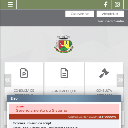
Cadastre-se
Atende.Net
Recuperar Senha
CONSULTA DE
CONSULTA
CONTRACHEQUE
PROTOCOLO
LICITAÇÕES
Erro
SISTEMA
Gerenciamento do Sistema
CÓDIGO DA MENSAGEM:
EST-000040
Ocorreu um erro de script: