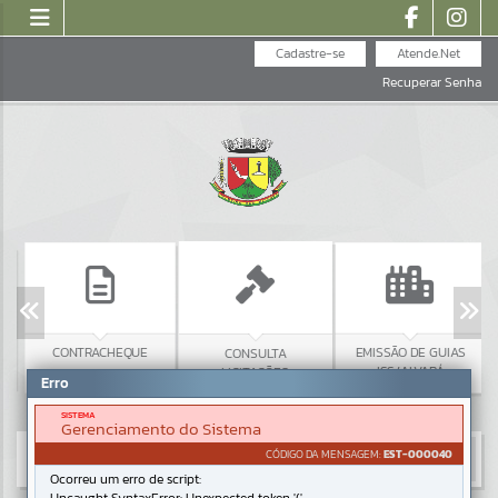
Cadastre-se
Atende.Net
Recuperar Senha
CONTRACHEQUE
EMISSÃO DE GUIAS
CONSULTA
ISS/ALVARÁ
LICITAÇÕES
Erro
SISTEMA
Gerenciamento do Sistema
CÓDIGO DA MENSAGEM:
EST-000040
Ocorreu um erro de script: