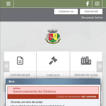
Cadastre-se
Atende.Net
Recuperar Senha
CONTRACHEQUE
EMISSÃO DE GUIAS
CONSULTA
ISS/ALVARÁ
LICITAÇÕES
Erro
SISTEMA
Gerenciamento do Sistema
CÓDIGO DA MENSAGEM:
EST-000040
Ocorreu um erro de script: