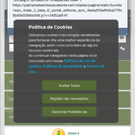
Uncaught SyntaxError: Unexpected token '('
https://palmeiradasmissoes.atende.net/cidadao/pagina/static/bundle
Resultados para
""
/wpo_index_2_base_l2_portal_editores_sync_8ada209a45d6a2778c
AUTOATENDIMENTO
8b8568398ed186.js?v=24352a5f:47
Verificar Mais Detalhes
Portais
Política de Cookies
OK
Utilizamos cookies e tecnologias semelhantes
Por favor, aguarde...
para fornecer-lhe uma melhor experiência de
navegação, assim como providenciar alguns
Entrar
NOTÍCIAS
recursos essenciais.
Cadastre-se
|
Recuperar Senha
Ao continuar navegando nesta página você
concorda com nossas
Políticas de uso de
Por favor, aguarde...
ACESSAR SEM LOGIN
cookies
,
Políticas de privacidade
e
Termos de
Uso
.
SUBPORTAIS
NOTA FISCAL ELETRÔNICA
Aceitar Todos
Por favor, aguarde...
Rejeitar não necessários
ESCRITA FISCAL
Isto significa que diversos recursos
providenciados poderão não estar
disponíveis.
Gerenciar Preferências
SERVIÇOS
PORTAL DA TRANSPARÊNCIA
Por favor, aguarde...