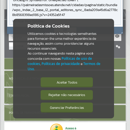
Uncaught SyntaxError: Unexpected token '('
https://palmeiradasmissoes.atende.net/cidadao/pagina/static/bundle
Resultados para
""
/wpo_index_2_base_l2_portal_editores_sync_8ada209a45d6a2778c
AUTOATENDIMENTO
8b8568398ed186.js?v=24352a5f:47
Verificar Mais Detalhes
Portais
Política de Cookies
OK
Utilizamos cookies e tecnologias semelhantes
Por favor, aguarde...
para fornecer-lhe uma melhor experiência de
navegação, assim como providenciar alguns
Entrar
NOTÍCIAS
recursos essenciais.
Cadastre-se
|
Recuperar Senha
Ao continuar navegando nesta página você
concorda com nossas
Políticas de uso de
Por favor, aguarde...
ACESSAR SEM LOGIN
cookies
,
Políticas de privacidade
e
Termos de
Uso
.
SUBPORTAIS
NOTA FISCAL ELETRÔNICA
Aceitar Todos
Por favor, aguarde...
Rejeitar não necessários
ESCRITA FISCAL
Isto significa que diversos recursos
providenciados poderão não estar
disponíveis.
Gerenciar Preferências
SERVIÇOS
PORTAL DA TRANSPARÊNCIA
Por favor, aguarde...