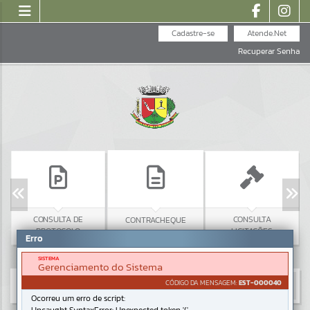
Cadastre-se
Atende.Net
Recuperar Senha
CONSULTA DE
CONSULTA
CONTRACHEQUE
PROTOCOLO
LICITAÇÕES
Erro
SISTEMA
Gerenciamento do Sistema
CÓDIGO DA MENSAGEM:
EST-000040
Ocorreu um erro de script: