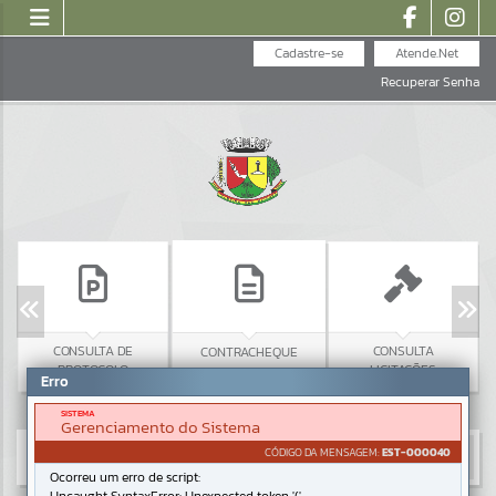
Cadastre-se
Atende.Net
Recuperar Senha
CONSULTA DE
CONSULTA
CONTRACHEQUE
PROTOCOLO
LICITAÇÕES
Erro
SISTEMA
Gerenciamento do Sistema
CÓDIGO DA MENSAGEM:
EST-000040
Ocorreu um erro de script: