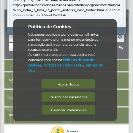
Uncaught SyntaxError: Unexpected token '('
https://palmeiradasmissoes.atende.net/cidadao/pagina/static/bundle
Resultados para
""
/wpo_index_2_base_l2_portal_editores_sync_8ada209a45d6a2778c
AUTOATENDIMENTO
8b8568398ed186.js?v=24352a5f:47
Verificar Mais Detalhes
Portais
Política de Cookies
OK
Utilizamos cookies e tecnologias semelhantes
Por favor, aguarde...
para fornecer-lhe uma melhor experiência de
navegação, assim como providenciar alguns
Entrar
NOTÍCIAS
recursos essenciais.
Cadastre-se
|
Recuperar Senha
Ao continuar navegando nesta página você
concorda com nossas
Políticas de uso de
Por favor, aguarde...
ACESSAR SEM LOGIN
cookies
,
Políticas de privacidade
e
Termos de
Uso
.
SUBPORTAIS
NOTA FISCAL ELETRÔNICA
Aceitar Todos
Por favor, aguarde...
Rejeitar não necessários
ESCRITA FISCAL
Isto significa que diversos recursos
providenciados poderão não estar
disponíveis.
Gerenciar Preferências
SERVIÇOS
PORTAL DA TRANSPARÊNCIA
Por favor, aguarde...