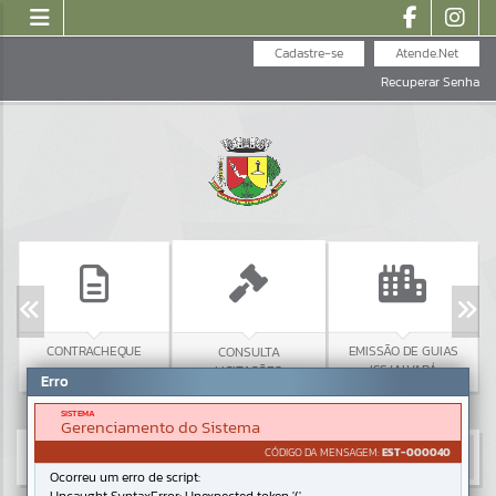
Cadastre-se
Atende.Net
Recuperar Senha
CONTRACHEQUE
EMISSÃO DE GUIAS
CONSULTA
ISS/ALVARÁ
LICITAÇÕES
Erro
SISTEMA
Gerenciamento do Sistema
CÓDIGO DA MENSAGEM:
EST-000040
Ocorreu um erro de script: