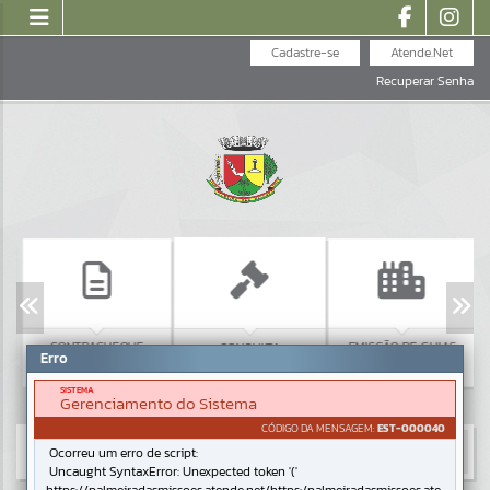
Cadastre-se
Atende.Net
Recuperar Senha
CONTRACHEQUE
EMISSÃO DE GUIAS
CONSULTA
Erro
ISS/ALVARÁ
LICITAÇÕES
SISTEMA
Gerenciamento do Sistema
CÓDIGO DA MENSAGEM:
EST-000040
Ocorreu um erro de script:
Uncaught SyntaxError: Unexpected token '('