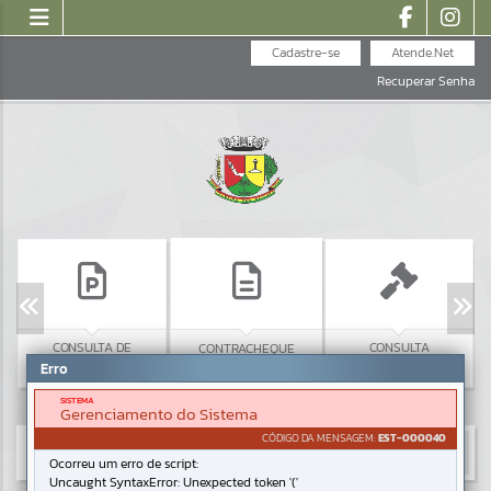
Cadastre-se
Atende.Net
Recuperar Senha
CONSULTA DE
CONSULTA
CONTRACHEQUE
PROTOCOLO
LICITAÇÕES
Erro
SISTEMA
Gerenciamento do Sistema
CÓDIGO DA MENSAGEM:
EST-000040
Ocorreu um erro de script:
Uncaught SyntaxError: Unexpected token '('