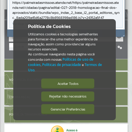
https://palmeiradasmissoes.atende.net/https:/palmeiradasmissoes.ate
nde.net/cidadao/pagina/edital-027-2018-homologacao-final-dos-
Resultados para
""
aprovados/static/bundle/wpo_index_2_base_l2_portal_editores_syn
AUTOATENDIMENTO
c_8ada209a45d6a2778c8b8568398ed186.js?v=24352a5f:47
Portais
Verificar Mais Detalhes
Política de Cookies
OK
Utilizamos cookies e tecnologias semelhantes
Por favor, aguarde...
para fornecer-lhe uma melhor experiência de
navegação, assim como providenciar alguns
Entrar
NOTÍCIAS
recursos essenciais.
Cadastre-se
|
Recuperar Senha
Ao continuar navegando nesta página você
concorda com nossas
Políticas de uso de
Por favor, aguarde...
ACESSAR SEM LOGIN
cookies
,
Políticas de privacidade
e
Termos de
Uso
.
SUBPORTAIS
NOTA FISCAL ELETRÔNICA
Aceitar Todos
Por favor, aguarde...
Rejeitar não necessários
ESCRITA FISCAL
Isto significa que diversos recursos
providenciados poderão não estar
disponíveis.
Gerenciar Preferências
SERVIÇOS
PORTAL DA TRANSPARÊNCIA
Por favor, aguarde...