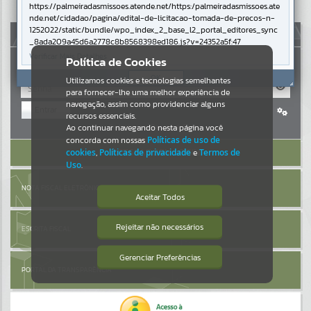
https://palmeiradasmissoes.atende.net/https:/palmeiradasmissoes.ate
nde.net/cidadao/pagina/edital-de-licitacao-tomada-de-precos-n-
Resultados para
""
1252022/static/bundle/wpo_index_2_base_l2_portal_editores_sync
AUTOATENDIMENTO
_8ada209a45d6a2778c8b8568398ed186.js?v=24352a5f:47
Portais
Verificar Mais Detalhes
Política de Cookies
OK
Utilizamos cookies e tecnologias semelhantes
Por favor, aguarde...
para fornecer-lhe uma melhor experiência de
navegação, assim como providenciar alguns
Entrar
NOTÍCIAS
recursos essenciais.
Cadastre-se
|
Recuperar Senha
Ao continuar navegando nesta página você
concorda com nossas
Políticas de uso de
Por favor, aguarde...
ACESSAR SEM LOGIN
cookies
,
Políticas de privacidade
e
Termos de
Uso
.
SUBPORTAIS
NOTA FISCAL ELETRÔNICA
Aceitar Todos
Por favor, aguarde...
Rejeitar não necessários
ESCRITA FISCAL
Isto significa que diversos recursos
providenciados poderão não estar
disponíveis.
Gerenciar Preferências
SERVIÇOS
PORTAL DA TRANSPARÊNCIA
Por favor, aguarde...