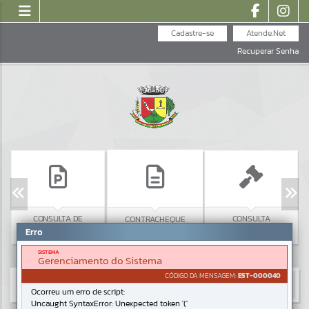
Cadastre-se
Atende.Net
Recuperar Senha
CONSULTA DE
CONSULTA
CONTRACHEQUE
PROTOCOLO
LICITAÇÕES
Erro
SISTEMA
Gerenciamento do Sistema
CÓDIGO DA MENSAGEM:
EST-000040
Ocorreu um erro de script:
Uncaught SyntaxError: Unexpected token '('