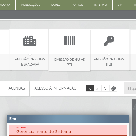
IDORIA
PUBLICAÇÕES
SAÚDE
PORTAIS
INTERNO
SIM
T
EMISSÃO DE GUIAS
MEIO 
EMISSÃO DE GUIAS
EMISSÃO DE GUIAS
ISS/ALVARÁ
IPTU
ITBI
AGENDAS
ACESSO À INFORMAÇÃO
A
A
-
A
+
AGENDAS
ACESSO À INFORMAÇÃO
Por favor, aguarde...
Erro
SISTEMA
Gerenciamento do Sistema