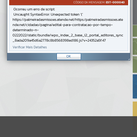
CÓDIGO DA MENSAGEM:
EST-000040
Ocorreu um erro de script:
Uncaught SyntaxError: Unexpected token '('
https://palmeiradasmissoes.atende.net/https:/palmeiradasmissoes.ate
nde.net/cidadao/pagina/edital-para-contratacao-por-tempo-
determinado-n-
0222022/static/bundle/wpo_index_2_base_l2_portal_editores_sync
_8ada209a45d6a2778c8b8568398ed186.js?v=24352a5f:47
Verificar Mais Detalhes
OK