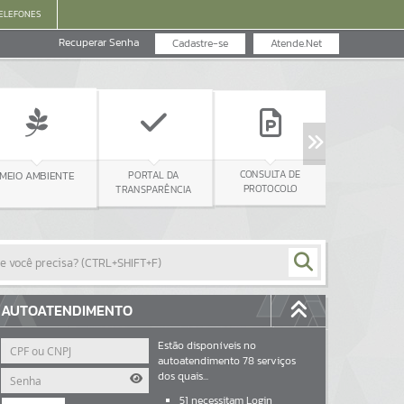
ELEFONES
Recuperar Senha
Cadastre-se
Atende.Net
CONTRACHEQUE
CONSULTA DE
PORTAL DA
AMBIENTE
PROTOCOLO
TRANSPARÊNCIA
AUTOATENDIMENTO
Estão disponíveis no
autoatendimento
78
serviços
dos quais...
51
necessitam Login